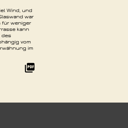
iel Wind, und
 Glaswand war
 für weniger
rrasse kann
t des
abhängig vom
 Erwähnung im