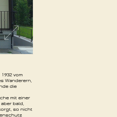
t 1932 vom
 es Wanderern,
nde die
che mit einer
 aber bald,
orgt, so nicht
senschutz